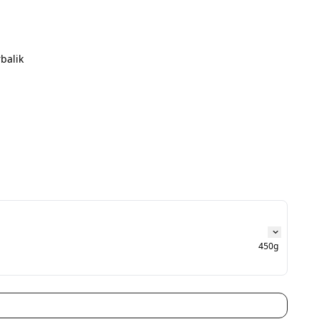
balik
450g