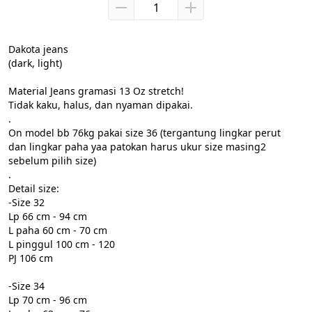
Dakota jeans

(dark, light)

Material Jeans gramasi 13 Oz stretch!

Tidak kaku, halus, dan nyaman dipakai. 

.

On model bb 76kg pakai size 36 (tergantung lingkar perut 
dan lingkar paha yaa patokan harus ukur size masing2 
sebelum pilih size)

.

Detail size:

-Size 32

Lp 66 cm - 94 cm

L paha 60 cm - 70 cm

L pinggul 100 cm - 120

PJ 106 cm

-Size 34

Lp 70 cm - 96 cm
