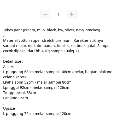
Tokyo pant (cream, milo, black, bw, silver, navy, smokey)

.

Material cotton super stretch premium! Karakteristik nya 
sangat melar, ngikutin badan, tidak kaku, tidak gatal. Sangat 
cocok dipakai dari bb 40kg sampe 100kg ++

.

Detail size :

Allsize

L pinggang 68cm melar sampai 108cm (melar, bagian blakang 
celana karet)

LPaha sblm 52cm - melar sampai 80cm

Lpinggul 92cm - melar sampai 126cm

Tinggi pesak 33cm

Panjang 96cm

.

Upsize

L pinggang 72cm melar sampai 120cm
