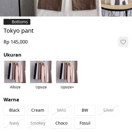
Bottoms
Tokyo pant
Rp 145,000
Ukuran
Allsize
Upsize
Upsize+
Warna
Black
Cream
Milo
BW
Silver
Navy
Smokey
Choco
Fossil