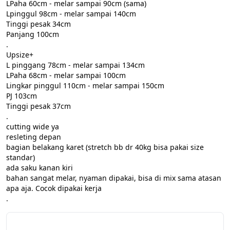
LPaha 60cm - melar sampai 90cm (sama)

Lpinggul 98cm - melar sampai 140cm

Tinggi pesak 34cm

Panjang 100cm

.

Upsize+

L pinggang 78cm - melar sampai 134cm

LPaha 68cm - melar sampai 100cm

Lingkar pinggul 110cm - melar sampai 150cm

PJ 103cm

Tinggi pesak 37cm

.

️cutting wide ya

️resleting depan

️bagian belakang karet (stretch bb dr 40kg bisa pakai size 
standar)

️ada saku kanan kiri

️bahan sangat melar, nyaman dipakai, bisa di mix sama atasan 
apa aja. Cocok dipakai kerja

.